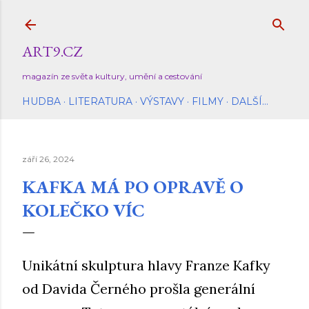
Přeskočit na hlavní obsah
ART9.CZ
magazín ze světa kultury, umění a cestování
HUDBA
LITERATURA
VÝSTAVY
FILMY
DALŠÍ…
září 26, 2024
KAFKA MÁ PO OPRAVĚ O
KOLEČKO VÍC
Unikátní skulptura hlavy Franze Kafky
od Davida Černého prošla generální