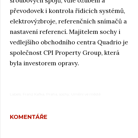
šroubových spojů, vůle ozubení a
převodovek i kontrola řídicích systémů,
elektrovýzbroje, referenčních snímačů a
nastavení referencí. Majitelem sochy i
vedlejšího obchodního centra Quadrio je
společnost CPI Property Group, která
byla investorem opravy.
Labels:
Franz Kafka
Praha
sochy
Umění ve městě
KOMENTÁŘE