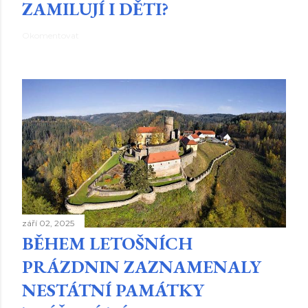
ZAMILUJÍ I DĚTI?
Okomentovat
září 02, 2025
BĚHEM LETOŠNÍCH
PRÁZDNIN ZAZNAMENALY
NESTÁTNÍ PAMÁTKY