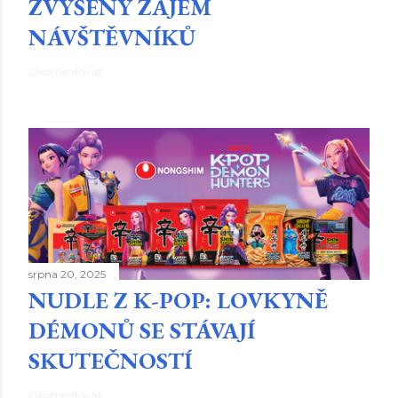
ZVÝŠENÝ ZÁJEM
NÁVŠTĚVNÍKŮ
Okomentovat
srpna 20, 2025
NUDLE Z K-POP: LOVKYNĚ
DÉMONŮ SE STÁVAJÍ
SKUTEČNOSTÍ
Okomentovat