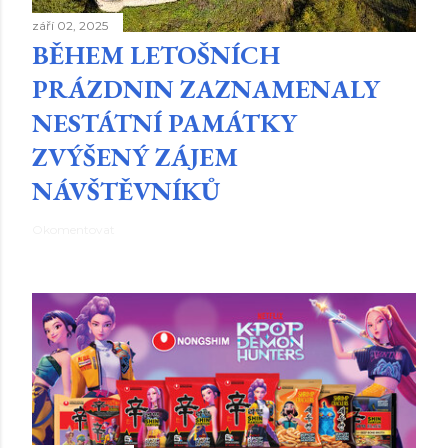
září 02, 2025
BĚHEM LETOŠNÍCH
PRÁZDNIN ZAZNAMENALY
NESTÁTNÍ PAMÁTKY
ZVÝŠENÝ ZÁJEM
NÁVŠTĚVNÍKŮ
Okomentovat