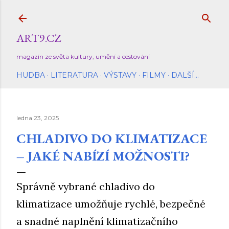
Přeskočit na hlavní obsah
ART9.CZ
magazín ze světa kultury, umění a cestování
HUDBA
LITERATURA
VÝSTAVY
FILMY
DALŠÍ…
ledna 23, 2025
CHLADIVO DO KLIMATIZACE
– JAKÉ NABÍZÍ MOŽNOSTI?
Správně vybrané chladivo do
klimatizace umožňuje rychlé, bezpečné
a snadné naplnění klimatizačního