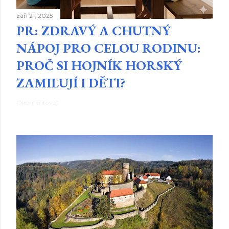
září 21, 2025
PR: ZDRAVÝ A CHUTNÝ
NÁPOJ PRO CELOU RODINU:
PROČ SI HOJNÍK HORSKÝ
ZAMILUJÍ I DĚTI?
Okomentovat