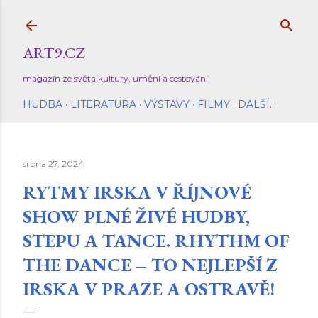
Přeskočit na hlavní obsah
ART9.CZ
magazín ze světa kultury, umění a cestování
HUDBA
LITERATURA
VÝSTAVY
FILMY
DALŠÍ…
srpna 27, 2024
RYTMY IRSKA V ŘÍJNOVÉ
SHOW PLNÉ ŽIVÉ HUDBY,
STEPU A TANCE. RHYTHM OF
THE DANCE – TO NEJLEPŠÍ Z
IRSKA V PRAZE A OSTRAVĚ!