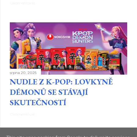
Okomentovat
srpna 20, 2025
NUDLE Z K-POP: LOVKYNĚ
DÉMONŮ SE STÁVAJÍ
SKUTEČNOSTÍ
Okomentovat