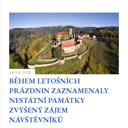
září 02, 2025
BĚHEM LETOŠNÍCH
PRÁZDNIN ZAZNAMENALY
NESTÁTNÍ PAMÁTKY
ZVÝŠENÝ ZÁJEM
NÁVŠTĚVNÍKŮ