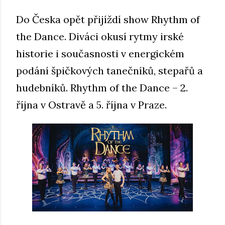
Do Česka opět přijíždí show Rhythm of
the Dance. Diváci okusí rytmy irské
historie i současnosti v energickém
podání špičkových tanečníků, stepařů a
hudebníků. Rhythm of the Dance – 2.
října v Ostravě a 5. října v Praze.