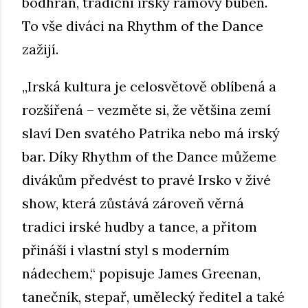
bodhrán, tradiční irský rámový buben.
To vše diváci na Rhythm of the Dance
zažijí.
„Irská kultura je celosvětově oblíbená a
rozšířená – vezměte si, že většina zemí
slaví Den svatého Patrika nebo má irský
bar. Díky Rhythm of the Dance můžeme
divákům předvést to pravé Irsko v živé
show, která zůstává zároveň věrná
tradici irské hudby a tance, a přitom
přináší i vlastní styl s moderním
nádechem,“ popisuje James Greenan,
tanečník, stepař, umělecký ředitel a také