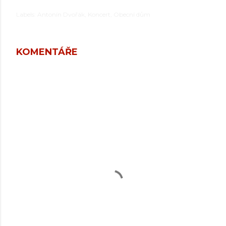
Labels:
Antonín Dvořák
Koncert
Obecní dům
KOMENTÁŘE