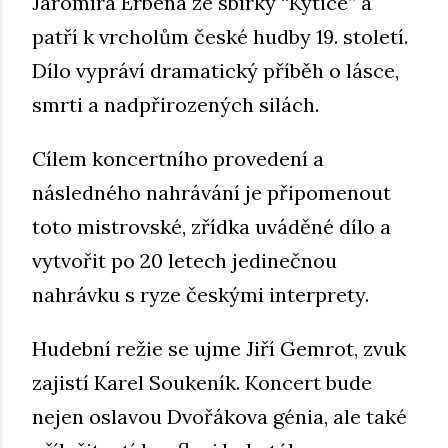
Jaromíra Erbena ze sbírky “Kytice” a
patří k vrcholům české hudby 19. století.
Dílo vypráví dramatický příběh o lásce,
smrti a nadpřirozených silách.
Cílem koncertního provedení a
následného nahrávání je připomenout
toto mistrovské, zřídka uváděné dílo a
vytvořit po 20 letech jedinečnou
nahrávku s ryze českými interprety.
Hudební režie se ujme Jiří Gemrot, zvuk
zajistí Karel Soukeník. Koncert bude
nejen oslavou Dvořákova génia, ale také