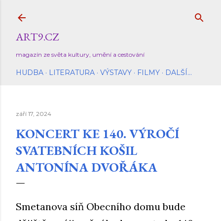
Přeskočit na hlavní obsah
ART9.CZ
magazín ze světa kultury, umění a cestování
HUDBA
LITERATURA
VÝSTAVY
FILMY
DALŠÍ…
září 17, 2024
KONCERT KE 140. VÝROČÍ
SVATEBNÍCH KOŠIL
ANTONÍNA DVOŘÁKA
Smetanova síň Obecního domu bude