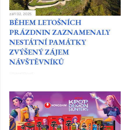
září 02, 2025
BĚHEM LETOŠNÍCH
PRÁZDNIN ZAZNAMENALY
NESTÁTNÍ PAMÁTKY
ZVÝŠENÝ ZÁJEM
NÁVŠTĚVNÍKŮ
Okomentovat