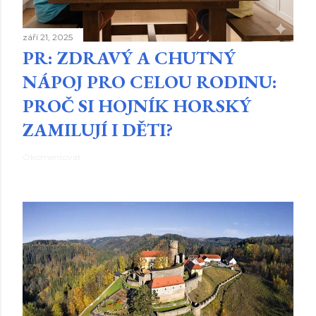
září 21, 2025
PR: ZDRAVÝ A CHUTNÝ
NÁPOJ PRO CELOU RODINU:
PROČ SI HOJNÍK HORSKÝ
ZAMILUJÍ I DĚTI?
Okomentovat