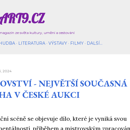
Přeskočit na hlavní obsah
ART9.CZ
magazín ze světa kultury, umění a cestování
HUDBA
LITERATURA
VÝSTAVY
FILMY
DALŠÍ…
3, 2024
OVSTVÍ - NEJVĚTŠÍ SOUČASNÁ
HA V ČESKÉ AUKCI
ční scéně se objevuje dílo, které je vyniká svou
ntálností, příběhem a mistrovským zpracován