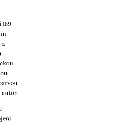
 189
ným
 z
u
ickou
kou
 barvou
 autor.
o
jení