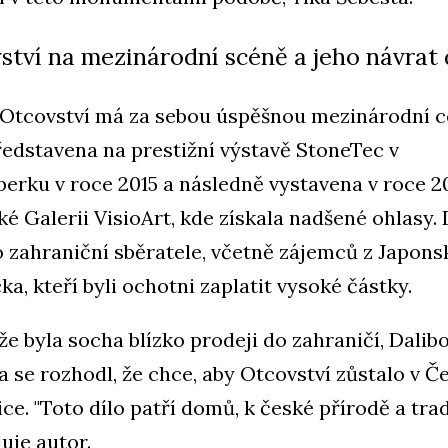
ství na mezinárodní scéně a jeho návrat
Otcovství má za sebou úspěšnou mezinárodní c
ředstavena na prestižní výstavě StoneTec v
erku v roce 2015 a následně vystavena v roce 2
ké Galerii VisioArt, kde získala nadšené ohlasy. 
o zahraniční sběratele, včetně zájemců z Japons
a, kteří byli ochotni zaplatit vysoké částky.
že byla socha blízko prodeji do zahraničí, Dalib
a se rozhodl, že chce, aby Otcovství zůstalo v Č
ce. "Toto dílo patří domů, k české přírodě a tradi
uje autor.