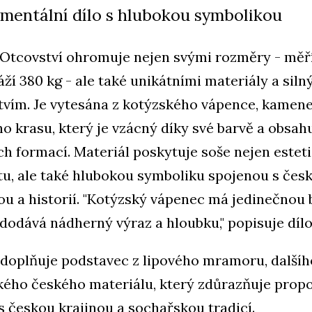
entální dílo s hlubokou symbolikou
Otcovství ohromuje nejen svými rozměry - měří
áží 380 kg - ale také unikátními materiály a sil
tvím. Je vytesána z kotýzského vápence, kamene
o krasu, který je vzácný díky své barvě a obsah
ích formací. Materiál poskytuje soše nejen estet
u, ale také hlubokou symboliku spojenou s čes
ou a historií. "Kotýzský vápenec má jedinečnou
 dodává nádherný výraz a hloubku," popisuje dílo
doplňuje podstavec z lipového mramoru, dalšíh
kého českého materiálu, který zdůrazňuje propo
s českou krajinou a sochařskou tradicí.