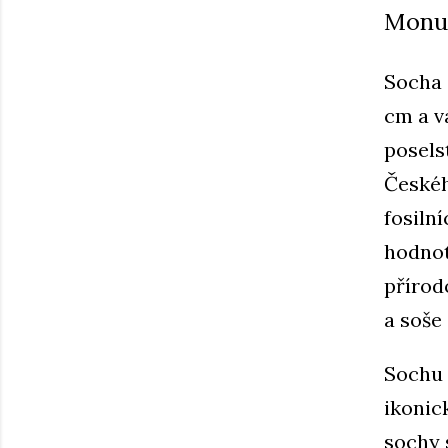
Monum
Socha 
cm a v
posels
Českéh
fosiln
hodnot
přírod
a soše
Sochu 
ikonic
sochy 