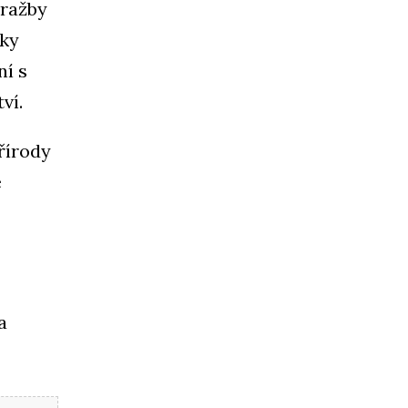
dražby
íky
ní s
ví.
řírody
e
a