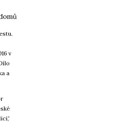
 domů
estu.
016 v
Dílo
ka a
or
eské
ci,"