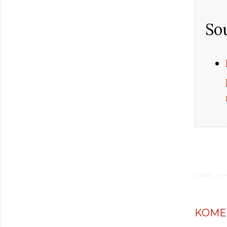
Sou
Labels:
Auk
KOME