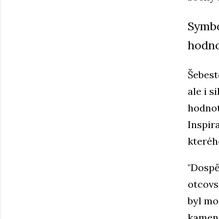
Symbo
hodn
Šebest
ale i 
hodnot
Inspir
kteréh
"Dospě
otcovs
byl mo
kameni