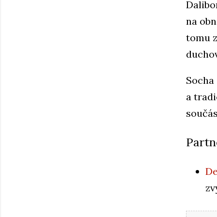
Dalibo
na obn
tomu z
duchov
Socha 
a trad
součás
Partn
De
zv