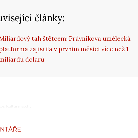
visející články:
Miliardový tah štětcem: Právníkova umělecká
platforma zajistila v prvním měsíci více než 1
miliardu dolarů
ce
Kultura
sochy
NTÁŘE