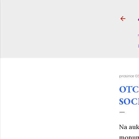
prosince 0
OTC
SOC
Na auk
monume