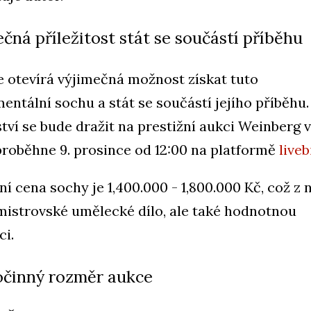
ečná příležitost stát se součástí příběhu
e otevírá výjimečná možnost získat tuto
ntální sochu a stát se součástí jejího příběhu.
tví se bude dražit na prestižní aukci Weinberg v
proběhne 9. prosince od 12:00 na platformě
liveb
í cena sochy je 1,400.000 - 1,800.000 Kč, což z n
mistrovské umělecké dílo, ale také hodnotnou
ci.
činný rozměr aukce