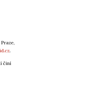
 Praze,
id.cz
.
í činí