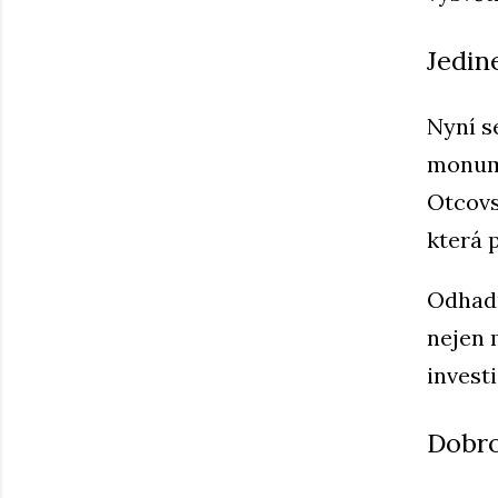
Jedin
Nyní s
monume
Otcovs
která 
Odhadn
nejen 
investi
Dobro