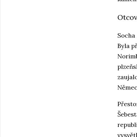
Otcov
Socha 
Byla p
Norimb
plzeňs
zaujal
Německ
Přesto
Šebest
republi
vysvětl