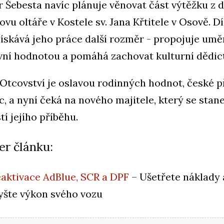
r Šebesta navíc plánuje věnovat část výtěžku z 
ovu oltáře v Kostele sv. Jana Křtitele v Osově. D
ískává jeho práce další rozměr - propojuje umě
ní hodnotou a pomáhá zachovat kulturní dědict
Otcovství je oslavou rodinných hodnot, české p
ic, a nyní čeká na nového majitele, který se stan
tí jejího příběhu.
er článku:
aktivace AdBlue, SCR a DPF
– Ušetřete náklady 
yšte výkon svého vozu