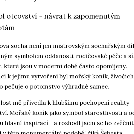
l otcovství - návrat k zapomenutým
otám
ova socha není jen mistrovským sochařským dí
silným symbolem oddanosti, rodičovské péče a síl
, které jsou v moderní době často opomíjeny.
ací k jejímu vytvoření byl mořský koník, živočich
o pečuje o potomstvo výhradně samec.
lost mě přivedla k hlubšímu pochopení reality
tví. Mořský koník jako symbol starostlivosti a 
u hlavní inspirací - a rozhodl jsem se ho zvěčnit
 v této monumentální podobě," říká Šebesta.