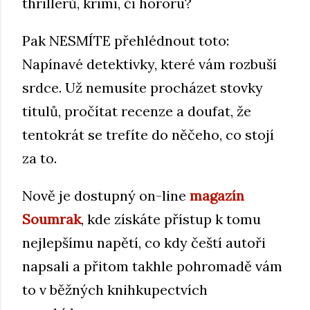
thrillerů, krimi, či hororu?
Pak NESMÍTE přehlédnout toto:
Napínavé detektivky, které vám rozbuší
srdce. Už nemusíte procházet stovky
titulů, pročítat recenze a doufat, že
tentokrát se trefíte do něčeho, co stojí
za to.
Nově je dostupný on-line
magazín
Soumrak
, kde získáte přístup k tomu
nejlepšímu napětí, co kdy čeští autoři
napsali a přitom takhle pohromadě vám
to v běžných knihkupectvích