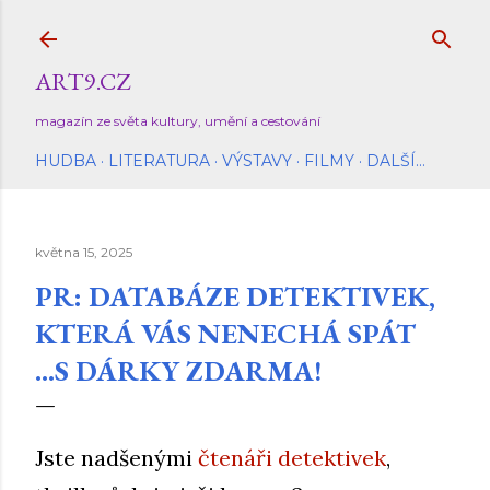
Přeskočit na hlavní obsah
ART9.CZ
magazín ze světa kultury, umění a cestování
HUDBA
LITERATURA
VÝSTAVY
FILMY
DALŠÍ…
května 15, 2025
PR: DATABÁZE DETEKTIVEK,
KTERÁ VÁS NENECHÁ SPÁT
...S DÁRKY ZDARMA!
Jste nadšenými
čtenáři detektivek
,