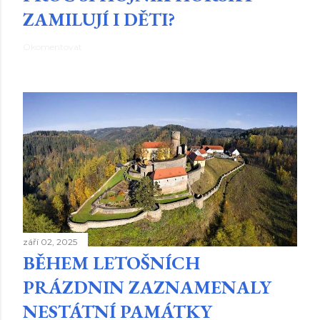
ZAMILUJÍ I DĚTI?
Okomentovat
září 02, 2025
BĚHEM LETOŠNÍCH
PRÁZDNIN ZAZNAMENALY
NESTÁTNÍ PAMÁTKY